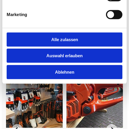
Unsere Partner bei den Hausmarken
Marketing
✓
Stiga
✓
Flymo
✓
Walker
Alle zulassen
✓
Echo
✓
Husqvarna
✓
Fiskars
✓
Oregon
Auswahl erlauben
Ablehnen