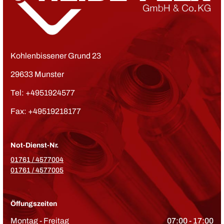
Kohlenbissener Grund 23
29633 Munster
Tel:
+4951924577
Fax: +49519218177
Not-Dienst-Nr.
01761 / 4577004
01761 / 4577005
Öffungszeiten
Montag - Freitag
07:00 - 17:00