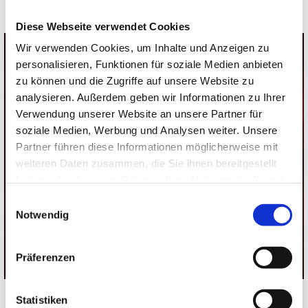
Diese Webseite verwendet Cookies
Wir verwenden Cookies, um Inhalte und Anzeigen zu
personalisieren, Funktionen für soziale Medien anbieten
zu können und die Zugriffe auf unsere Website zu
Umfangreich und hochwertig
analysieren. Außerdem geben wir Informationen zu Ihrer
Verwendung unserer Website an unsere Partner für
Heide-Flex steht für starke Marken, hohe
soziale Medien, Werbung und Analysen weiter. Unsere
Qualität und ausgezeichneten
Partner führen diese Informationen möglicherweise mit
Kundenservice. Unser Ziel ist es, Ihnen ein
weiteren Daten zusammen, die Sie ihnen bereitgestellt
optimales Produkt zu einem fairen Preis-
haben oder die sie im Rahmen Ihrer Nutzung der Dienste
Leistungs-Verhältnis zu bieten – ergänzt
gesammelt haben.
Einwilligungsauswahl
durch umfassende Beratung und
Notwendig
kompetenten Service.
Präferenzen
Statistiken