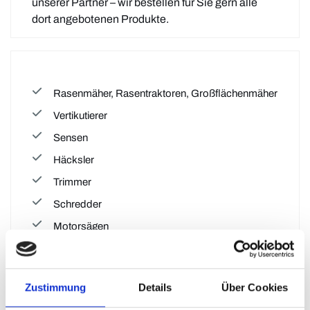
unserer Partner – wir bestellen für Sie gern alle
dort angebotenen Produkte.
Rasenmäher, Rasentraktoren, Großflächenmäher
Vertikutierer
Sensen
Häcksler
Trimmer
Schredder
Motorsägen
Heckenscheren
sonstige Gartengeräte
Zustimmung
Details
Über Cookies